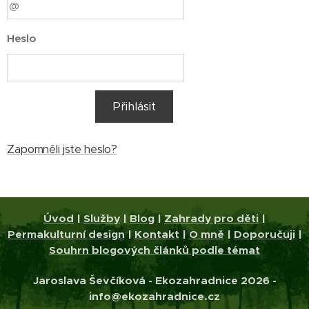
Heslo
Přihlásit
Zapomněli jste heslo?
Úvod
|
Služby
|
Blog
|
Zahrady pro děti
|
Permakulturní design
|
Kontakt
|
O mně
|
Doporučuji
|
Souhrn blogových článků podle témat
Jaroslava Ševčíková - Ekozahradnice 2026 -
info@ekozahradnice.cz