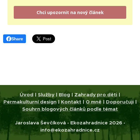
Chci upozornit na nový článek
Share
Úvod
|
Služby
|
Blog
|
Zahrady pro děti
|
Permakulturní design
|
Kontakt
|
O mně
|
Doporučuji
|
Souhrn blogových článků podle témat
Jaroslava Ševčíková - Ekozahradnice 2026 -
info@ekozahradnice.cz