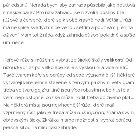
pár odstínů. Nerada bych, aby zahrada působila jako pouťová
směsice barev. Pro naši zahradu jsem zvolila odstíny bílé,
růžové a červené, které se k sobě krásně hodí. Většinu růží
máme spíše světlých, s červenou šetřím a používám ji jen na
oživení. Mám totiž ráda, když zahrada působí poklidně a spíše
umírněně.
Keřové růže si můžeme vybrat ze široké škály
velikostí
. Od
nizoučkých až po velkolepé keře s výškou tří a více metrů.
Také tvarem keře se odrůdy od sebe významně liší. Některé
vytvářejí keře jemně stavěné, s tenkými pružnými větvičkami,
třeba ve tvaru gejzíru. Jiné jsou více robustní nebo husté a
velmi neprostupné, což se může hodit třeba do živého plotu.
Na některá místa jsou nejvhodnější růže, které mají
vzpřímený růst, jako je třeba
Růže dužnoplodá
, známá svými
obrovskými šípky. Zkrátka, máme možnost si vybrat odrůdu
přesně šitou na míru naší zahradě.