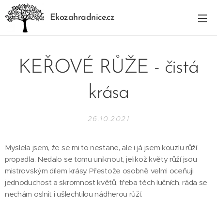
Ekozahradnice.cz
KEŘOVÉ RŮŽE - čistá
krása
26.10.2021
Myslela jsem, že se mi to nestane, ale i já jsem kouzlu růží
propadla. Nedalo se tomu uniknout, jelikož květy růží jsou
mistrovským dílem krásy. Přestože osobně velmi oceňuji
jednoduchost a skromnost květů, třeba těch lučních, ráda se
nechám oslnit i ušlechtilou nádherou růží.