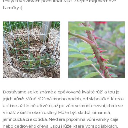
trnitých větvičkách pochutnali zajíci. Zřejmě mají plechové
tlamičky :)
Dostáváme se ke známé a opěvované kvalitě růží, a tou je
jejich
vůně
. Vůně růží má mnoho podob, od slaboučké, kterou
ucítíme až těsně u květu, až po vůni velmi intenzivní, která se
vznáší v širším okolí rostliny. Může být sladká, omamná,
jemňoučká či exotická. Některá připomíná vůni vanilky, čaje
nebo cedrového dřeva. Jsou i růže, které voní po jablkách,