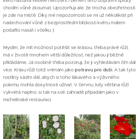
keřů nastává veselé hemžení. I během této dopravní špičky
chodím vůně zkoumat. Upozorňuji ale, že trocha obezřetnosti
je zde na místě. Díky mé nepozornosti se mi už několikrát při
nadechování vůně z bezprostřední blízkosti květu málem
podařilo nasát i včelku :)
Myslím, že mít možnost potěšit se krásou, třeba právě růží,
má v životě mnohem větší důležitost, než jakou jí běžně
přikládáme. Já osobně třeba pozoruji, že ji vyhledávám čím dál
více. Krásu růží totiž vnímám jako
potravu pro duši
. A tak tyto
rostliny sázím dál, abych si toho lákavého a výživného
pokrmu mohla dosytnosti užívat. V červnu, kdy většina růží
vykvétá naplno, si tak na své zahradě připadám jako v
michelinské restauraci.