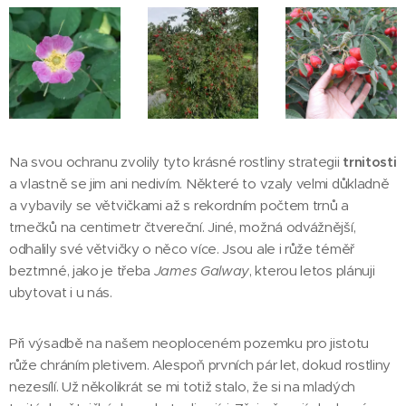
Na svou ochranu zvolily tyto krásné rostliny strategii
trnitosti
a vlastně se jim ani nedivím. Některé to vzaly velmi důkladně
a vybavily se větvičkami až s rekordním počtem trnů a
trnečků na centimetr čtvereční. Jiné, možná odvážnější,
odhalily své větvičky o něco více. Jsou ale i růže téměř
beztrnné, jako je třeba
James Galway
, kterou letos plánuji
ubytovat i u nás.
Při výsadbě na našem neoploceném pozemku pro jistotu
růže chráním pletivem. Alespoň prvních pár let, dokud rostliny
nezesílí. Už několikrát se mi totiž stalo, že si na mladých