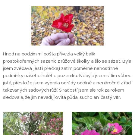
Hned na podzim mi pošta přivezla velký balík
prostokořenných sazenic z růžové školky a šlo se sázet. Byla
jsem zvědavá, jestli přečkají zatím poměrně nehostinné
podmínky našeho holého pozemku. Nebyla jsem si tím vůbec
jistá, přestože jsem vybrala odrůdy odolné a nenáročné z řad
takzvaných sadových růží. S radostí jsem ale rok za rokem
sledovala, že jim nevadí jílovitá půda, sucho ani častý vítr.