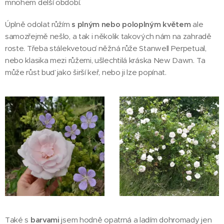
mnohem delší období.
Úplně odolat růžím
s plným nebo poloplným květem
ale
samozřejmě nešlo, a tak i několik takových nám na zahradě
roste. Třeba stálekvetoucí něžná růže Stanwell Perpetual,
nebo klasika mezi růžemi, ušlechtilá kráska New Dawn. Ta
může růst buď jako širší keř, nebo ji lze popínat.
Také s
barvami
jsem hodně opatrná a ladím dohromady jen