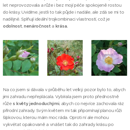
let neprovozovala a růže i bez mojí péče spokojeně rostou
do krásy. Uvidíme, jestli to tak půjde i nadále, ale zdá se mi to
nadějné. Splňují ideální trojkombinaci vlastností, což je
odolnost
,
nenáročnost
a
krása.
Na co jsem si dávala v průběhu let velký pozor bylo to, abych
jimi zahradu nepřeplácala. Vybírala jsem proto přednostně
růže
s květy jednoduchými
, abych co nejvíce zachovala ráz
přírodní zahrady. Svým květem mi tak připomínají planou růži
šípkovou, kterou mám moc ráda. Oproti ní ale mohou
vykvétat opakovaně
a vnášet tak do zahrady krásu po