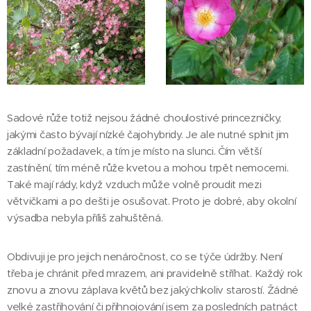
Sadové růže totiž nejsou žádné choulostivé princezničky,
jakými často bývají nízké čajohybridy. Je ale nutné splnit jim
základní požadavek, a tím je místo na slunci. Čím větší
zastínění, tím méně růže kvetou a mohou trpět nemocemi.
Také mají rády, když vzduch může volně proudit mezi
větvičkami a po dešti je osušovat. Proto je dobré, aby okolní
výsadba nebyla příliš zahuštěná.
Obdivuji je pro jejich nenáročnost, co se týče údržby. Není
třeba je chránit před mrazem, ani pravidelně stříhat. Každý rok
znovu a znovu záplava květů bez jakýchkoliv starostí. Žádné
velké zastřihování či přihnojování jsem za posledních patnáct