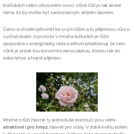
borůvkách nebo citrusovém ovoci. Vůně růží je tak široké
téma, že by mohlo být samostatným vědním oborem.
Často si chodím přivonět ke svým růžím a tu příjemnou vůni si
vychutnávám. A protože v mnoha kulturách je růže
spojována s energií lásky, ráda si přitom představuji, že tato
vůně je právě tou koncentrovanou láskou, kterou tak do
sebe lehce a hojně přijímám.
Mnohé z růží, hlavně ty jednoduše kvetoucí, jsou velmi
atraktivní i pro hmyz
, hlavně pro včely. V době květu kolem