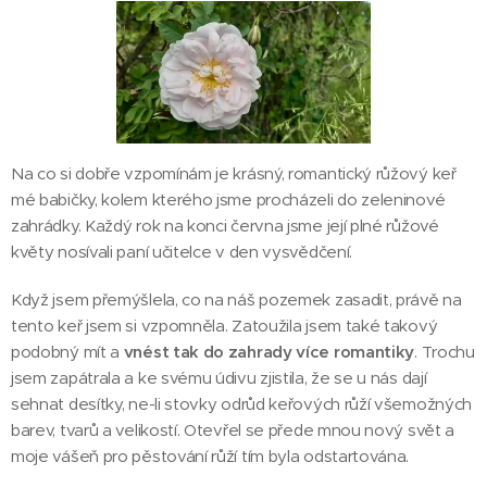
Na co si dobře vzpomínám je krásný, romantický růžový keř
mé babičky, kolem kterého jsme procházeli do zeleninové
zahrádky. Každý rok na konci června jsme její plné růžové
květy nosívali paní učitelce v den vysvědčení.
Když jsem přemýšlela, co na náš pozemek zasadit, právě na
tento keř jsem si vzpomněla. Zatoužila jsem také takový
podobný mít a
vnést tak do zahrady více romantiky
. Trochu
jsem zapátrala a ke svému údivu zjistila, že se u nás dají
sehnat desítky, ne-li stovky odrůd keřových růží všemožných
barev, tvarů a velikostí. Otevřel se přede mnou nový svět a
moje vášeň pro pěstování růží tím byla odstartována.